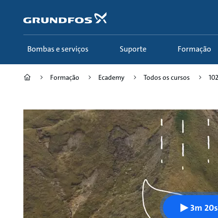
Passar
para
conteúdo
principal
Bombas e serviços
Suporte
Formação
Formação
Ecademy
Todos os cursos
102
3m 20s