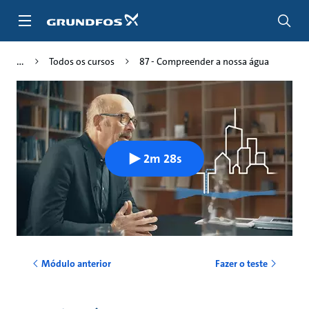
Passar
para
conteúdo
principal
Todos os cursos
87 - Compreender a nossa água
2m 28s
Módulo anterior
Fazer o teste