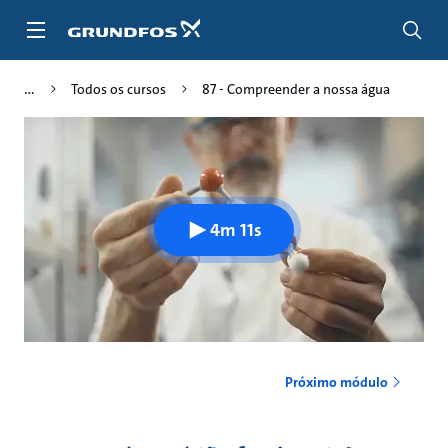
Passar
para
conteúdo
principal
Todos os cursos
87 - Compreender a nossa água
4m 11s
Próximo módulo