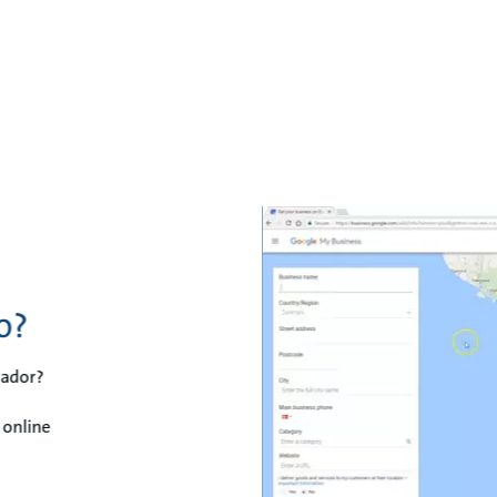
o?
lador?
 online