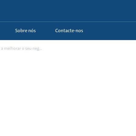
Sobre nós
Contacte-nos
 a melhorar o seu neg...