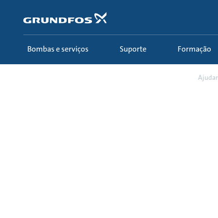
Passar
para
conteúdo
principal
Bombas e serviços
Suporte
Formação
Formação
Grundfos para Instaladores
Ajudar