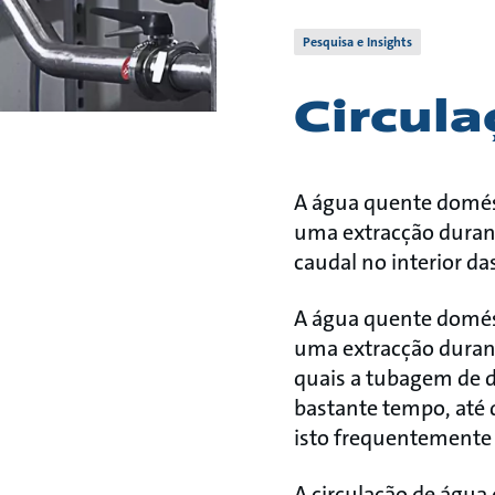
Pesquisa e Insights
Circul
A água quente domést
uma extracção duran
caudal no interior d
A água quente domést
uma extracção duran
quais a tubagem de d
bastante tempo, até 
isto frequentemente 
A circulação de água