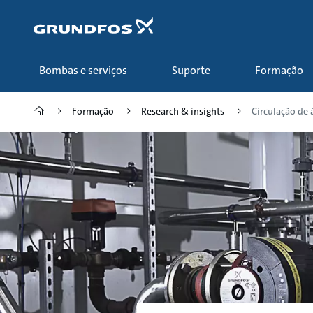
Passar
para
conteúdo
principal
Bombas e serviços
Suporte
Formação
Formação
Research & insights
Circulação de