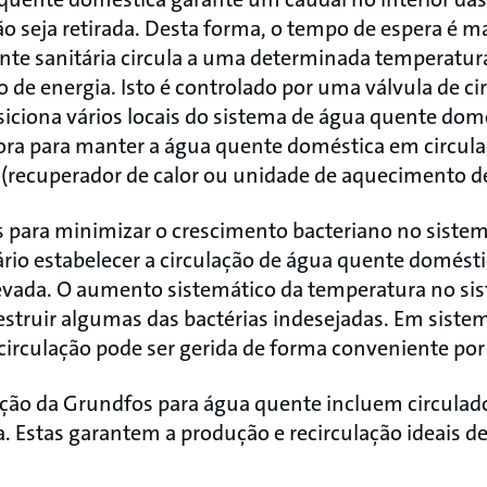
o seja retirada. Desta forma, o tempo de espera é 
ente sanitária circula a uma determinada temperatu
de energia. Isto é controlado por uma válvula de ci
iciona vários locais do sistema de água quente domés
ra para manter a água quente doméstica em circulaç
(recuperador de calor ou unidade de aquecimento d
 para minimizar o crescimento bacteriano no siste
rio estabelecer a circulação de água quente domést
evada. O aumento sistemático da temperatura no si
struir algumas das bactérias indesejadas. Em siste
circulação pode ser gerida de forma conveniente po
ação da Grundfos para água quente incluem circulad
a. Estas garantem a produção e recirculação ideais 