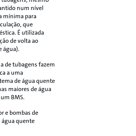
mantido num nível
ra mínima para
rculação, que
tica. É utilizada
ão de volta ao
e água).
ma de tubagens fazem
ica a uma
stema de água quente
mas maiores de água
r um BMS.
or e bombas de
de água quente