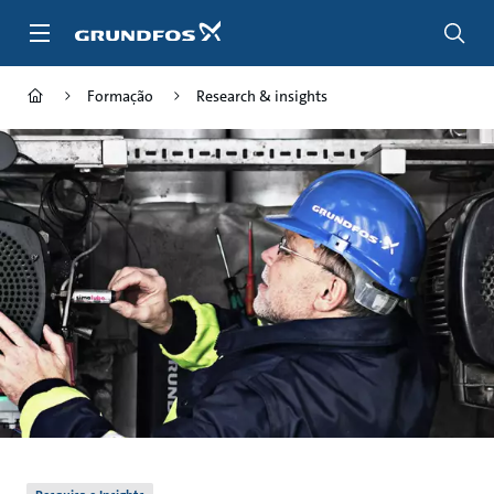
Passar
para
conteúdo
principal
Formação
Research & insights