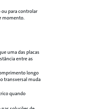
 ou para controlar
er momento.
que uma das placas
tância entre as
comprimento longo
ão transversal muda
trico quando
e nas soluções de