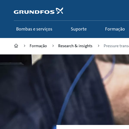
Passar
para
conteúdo
principal
Bombas e serviços
Suporte
Formação
Formação
Research & insights
Pressure tran