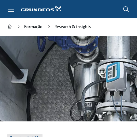
Passar
para
conteúdo
principal
Formação
Research & insights