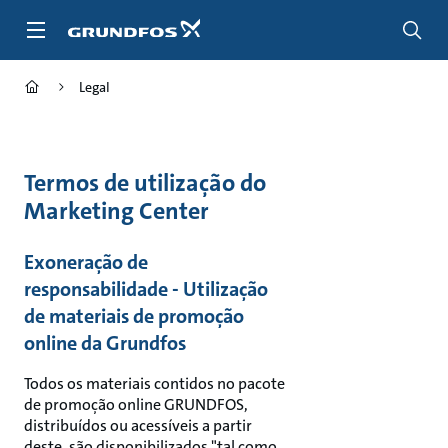
Passar
para
conteúdo
principal
Legal
Termos de utilização do
Marketing Center
Exoneração de
responsabilidade - Utilização
de materiais de promoção
online da Grundfos
Todos os materiais contidos no pacote
de promoção online GRUNDFOS,
distribuídos ou acessíveis a partir
deste, são disponibilizados "tal como