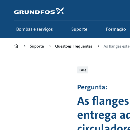
Passar
para
conteúdo
principal
Bombas e serviços
Suporte
Formação
Suporte
Questões Frequentes
As flanges estão
FAQ
Pergunta:
As flanges
entrega a
circulado