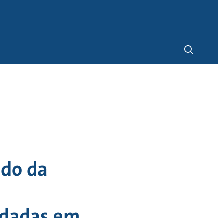
Portugal
-
PT
údo da
ndadas em