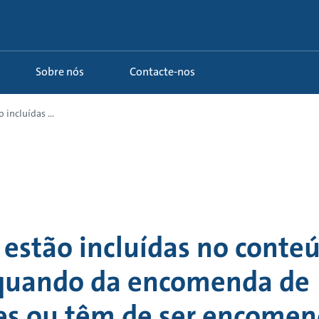
Sobre nós
Contacte-nos
 incluídas ...
 estão incluídas no conte
quando da encomenda de
res ou têm de ser encome