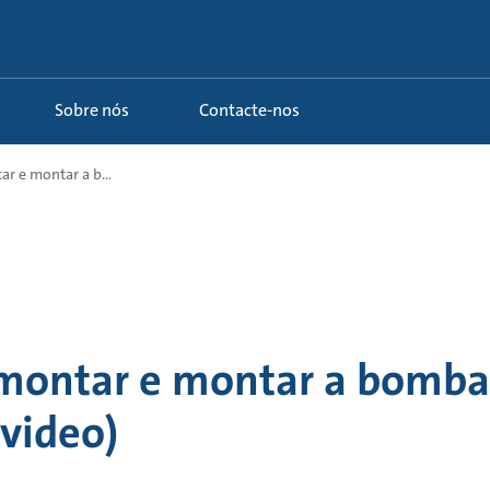
Sobre nós
Contacte-nos
 e montar a b...
montar e montar a bomb
video)