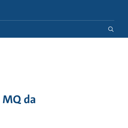
Portugal
-
PT
a MQ da