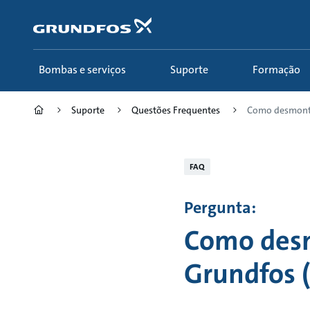
Passar
para
conteúdo
principal
Bombas e serviços
Suporte
Formação
Suporte
Questões Frequentes
Como desmontar
FAQ
Pergunta:
Como des
Grundfos (