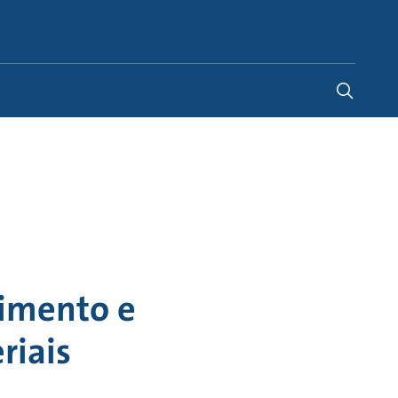
Portugal
-
PT
cimento e
riais