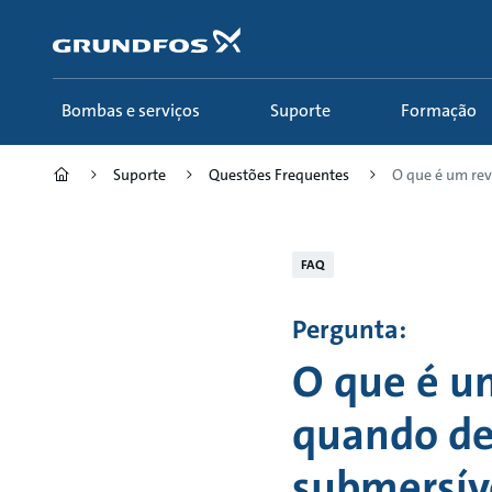
Passar
para
conteúdo
principal
Bombas e serviços
Suporte
Formação
Suporte
Questões Frequentes
O que é um rev
FAQ
Pergunta:
O que é u
quando dev
submersív