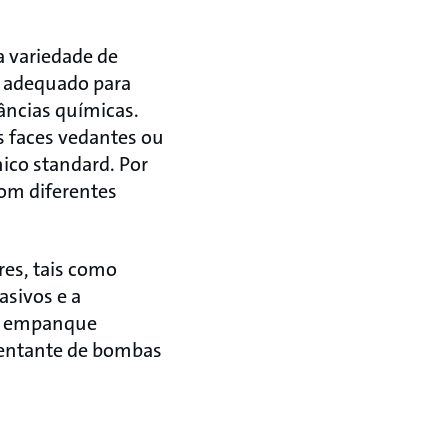
 variedade de
 adequado para
âncias químicas.
s faces vedantes ou
co standard. Por
om diferentes
es, tais como
asivos e a
do empanque
sentante de bombas