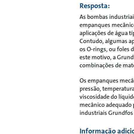
Resposta:
As bombas industria
empanques mecânicos
aplicações de água t
Contudo, algumas apl
os O-rings, ou fole
este motivo, a Grun
combinações de materi
Os empanques mecâni
pressão, temperatura
viscosidade do líqui
mecânico adequado p
industriais Grundfos
Informação adici