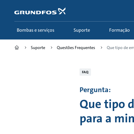
Passar
para
conteúdo
principal
Bombas e serviços
Suporte
Formação
Suporte
Questões Frequentes
Que tipo de em
FAQ
Pergunta:
Que tipo 
para a min