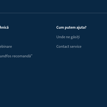
ehnică
Cum putem ajuta?
Unde ne găsiți
webinare
Contact service
Grundfos recomandă”