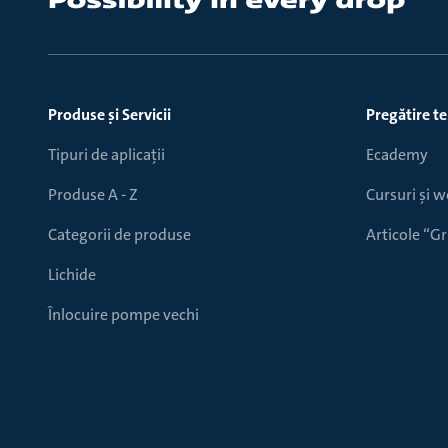
Produse ṣi Servicii
Pregătire t
Tipuri de aplicații
Ecademy
Produse A - Z
Cursuri și 
Categorii de produse
Articole “
Lichide
Înlocuire pompe vechi