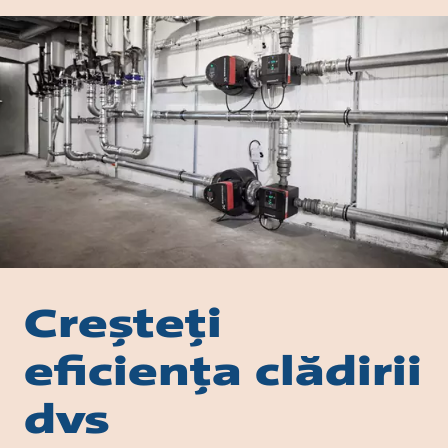
Creșteți
eficiența clădirii
dvs