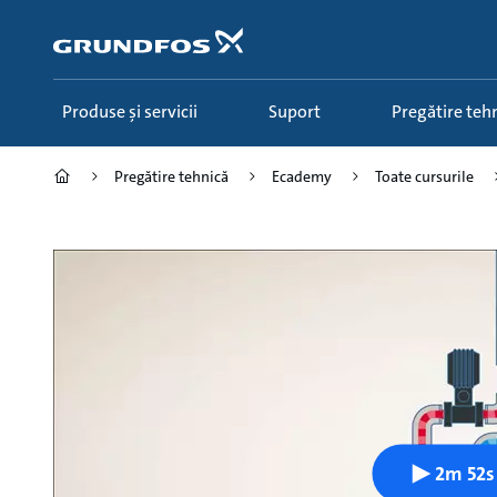
Salt
la
conținutul
principal
Produse și servicii
Suport
Pregătire teh
Pregătire tehnică
Ecademy
Toate cursurile
2m 52s