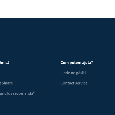
ehnică
Cum putem ajuta?
Unde ne găsiți
webinare
Contact service
Grundfos recomandă”