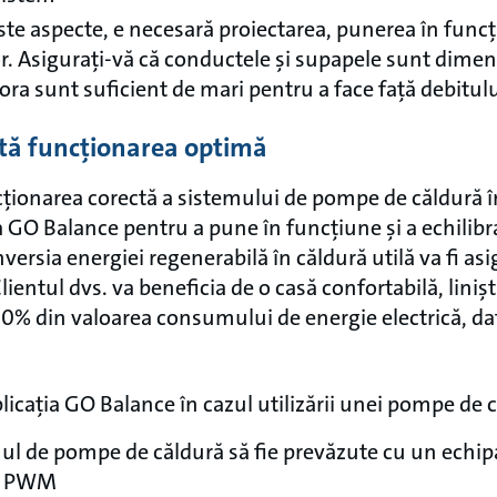
te aspecte, e necesară proiectarea, punerea în funcți
r. Asigurați-vă că conductele și supapele sunt dimen
ra sunt suficient de mari pentru a face față debitulu
tă funcționarea optimă
ționarea corectă a sistemului de pompe de căldură în
ția GO Balance pentru a pune în funcțiune și a echilib
onversia energiei regenerabilă în căldură utilă va fi as
Clientul dvs. va beneficia de o casă confortabilă, linișt
10% din valoarea consumului de energie electrică, da
cația GO Balance în cazul utilizării unei pompe de 
mul de pompe de căldură să fie prevăzute cu un ech
u PWM