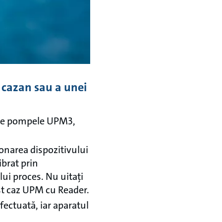
i cazan sau a unei
ătre pompele UPM3,
ionarea dispozitivului
ibrat prin
lui proces. Nu uitați
est caz UPM cu Reader.
efectuată, iar aparatul