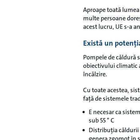
Aproape toată lumea și
multe persoane doresc
acest lucru, UE s-a a
Există un potenți
Pompele de căldură su
obiectivului climatic a
încălzire.
Cu toate acestea, sis
față de sistemele tra
E necesar ca siste
sub 55 ° C
Distribuția călduri
genera zgomot în 