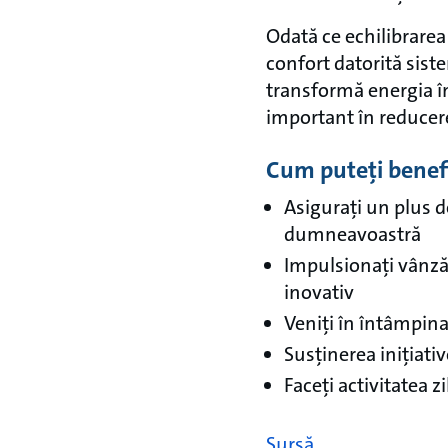
Odată ce echilibrarea 
confort datorită siste
transformă energia în
important în reducere
Cum puteți benefi
Asigurați un plus d
dumneavoastră
Impulsionați vânzăr
inovativ
Veniți în întâmpinar
Susținerea inițiati
Faceți activitatea 
Sursă