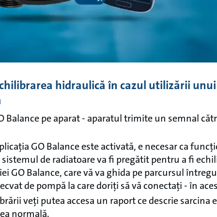
hilibrarea hidraulică în cazul utilizării unu
ă
 GO Balance pe aparat - aparatul trimite un semnal c
aplicația GO Balance este activată, e necesar ca funcț
l, sistemul de radiatoare va fi pregătit pentru a fi echil
iei GO Balance, care vă va ghida pe parcursul întregu
adecvat de pompă la care doriți să vă conectați - în ac
ibrării veți putea accesa un raport ce descrie sarcina 
rea normală.