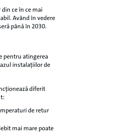
 din ce în ce mai
nabil. Având în vedere
seră până în 2030.
le pentru atingerea
azul instalațiilor de
ncționează diferit
t:
emperaturi de retur
 debit mai mare poate