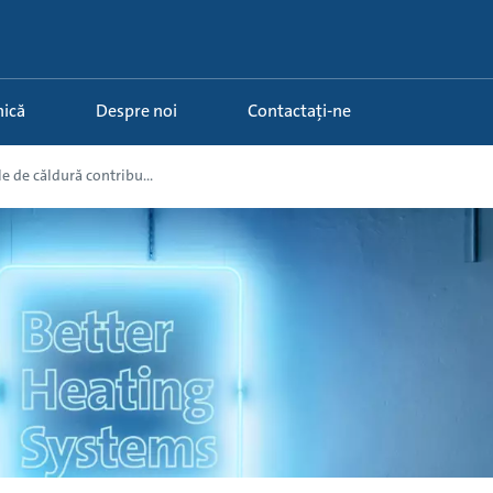
nică
Despre noi
Contactați-ne
 de căldură contribu...