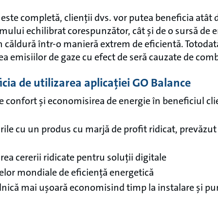
este completă, clienții dvs. vor putea beneficia atât 
mului echilibrat corespunzător, cât și de o sursă de e
 căldură într-o manieră extrem de eficientă. Totodată
a emisiilor de gaze cu efect de seră cauzate de combus
cia de utilizarea aplicației GO Balance
e confort și economisirea de energie în beneficiul cli
ile cu un produs cu marjă de profit ridicat, prevăzu
ea cererii ridicate pentru soluții digitale
velor mondiale de eficiență energetică
zilnică mai ușoară economisind timp la instalare și p