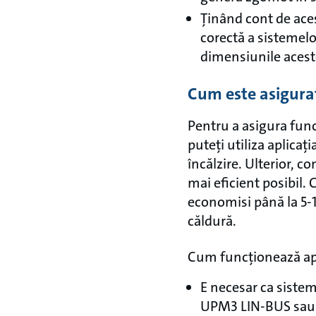
Ținând cont de aces
corectă a sistemelo
dimensiunile acesto
Cum este asigura
Pentru a asigura func
puteți utiliza aplica
încălzire. Ulterior, c
mai eficient posibil. 
economisi până la 5-
căldură.
Cum funcționează apli
E necesar ca siste
UPM3 LIN-BUS sa