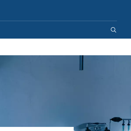
Romania
-
RO