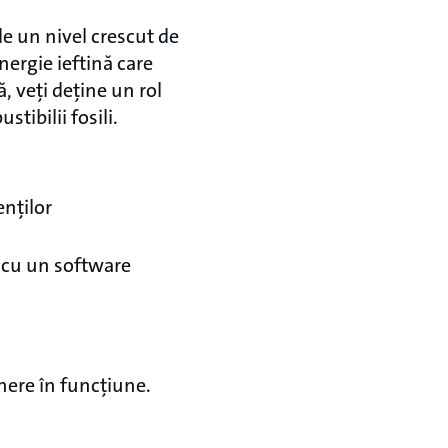
de un nivel crescut de
nergie ieftină care
, veți deține un rol
tibilii fosili.
enților
t cu un software
unere în funcțiune.