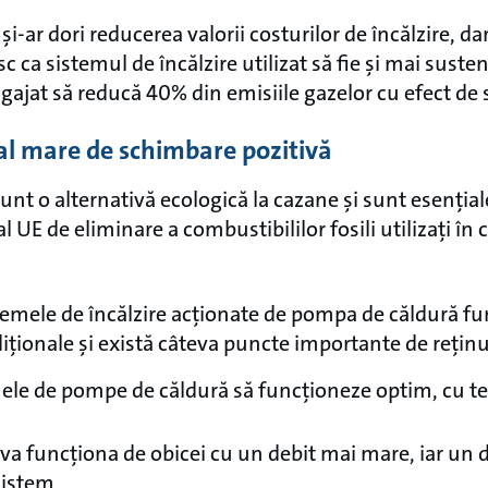
-ar dori reducerea valorii costurilor de încălzire, dar
 ca sistemul de încălzire utilizat să fie și mai suste
ngajat să reducă 40% din emisiile gazelor cu efect de 
al mare de schimbare pozitivă
nt o alternativă ecologică la cazane și sunt esenția
l UE de eliminare a combustibililor fosili utilizați în c
temele de încălzire acționate de pompa de căldură fu
diționale și există câteva puncte importante de reținu
mele de pompe de căldură să funcționeze optim, cu t
i va funcționa de obicei cu un debit mai mare, iar un
sistem