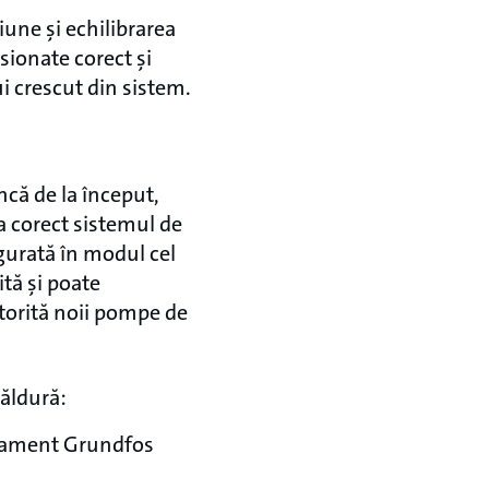
une și echilibrarea
sionate corect și
i crescut din sistem.
că de la început,
ra corect sistemul de
igurată în modul cel
ită și poate
torită noii pompe de
căldură:
ipament Grundfos