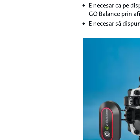
E necesar ca pe dis
GO Balance prin af
E necesar să dispu