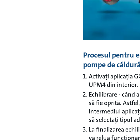
Procesul pentru ec
pompe de căldur
Activați aplicația
UPM4 din interior.
Echilibrare - când 
să fie oprită. Astfe
intermediul aplicaț
să selectați tipul 
La finalizarea echil
va relua funcționa