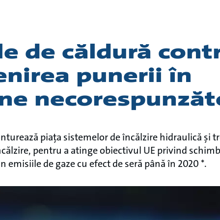
e de căldură contr
enirea punerii în
une necorespunzăt
turează piața sistemelor de încălzire hidraulică și 
ncălzire, pentru a atinge obiectivul UE privind schimb
emisiile de gaze cu efect de seră până în 2020 *.