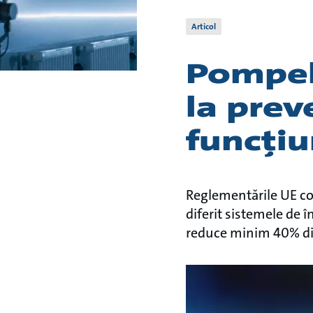
Articol
Pompel
la prev
funcți
Reglementările UE con
diferit sistemele de î
reduce minim 40% din 