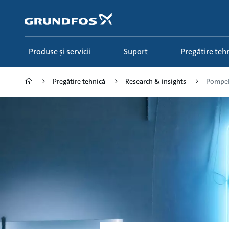
Salt
la
conținutul
principal
Produse și servicii
Suport
Pregătire teh
Pregătire tehnică
Research & insights
Pompele