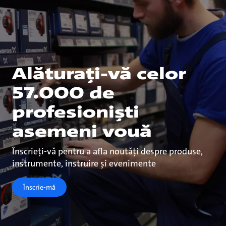
Alăturați-vă celor
57.000 de
profesioniști
asemeni vouă
Înscrieți-vă pentru a afla noutăți despre produse,
instrumente, instruire și evenimente
Înscrie-mă