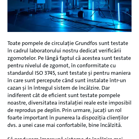
Toate pompele de circulație Grundfos sunt testate
în cadrul laboratorului nostru dedicat verificării
zgomotelor. Pe lângă faptul că acestea sunt testate
pentru nivelul de zgomot, în conformitate cu
standardul ISO 3745, sunt testate și pentru maniera
în care sunt percepute când sunt instalate într-un
cazan și în întregul sistem de încălzire. Dar
indiferent cât de eficient sunt testate pompele
noastre, diversitatea instalației reale este imposibil
de reprodus pe deplin. Prin urmare, jucați un rol
foarte important în punerea la dispoziția clienților
dvs. a unei case mai confortabile, bine încălzită.