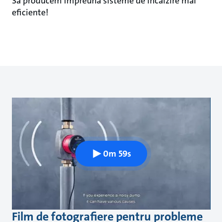
Să producem împreună sisteme de încălzire mai
eficiente!
0m 59s
Film de fotografiere pentru probleme