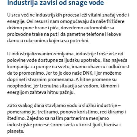
Industrija zavisi od snage vode
U srcu većine industrijskih procesa leži vitalni značaj vode i
energije. Ovi resursi nam omogućavaju da naše frižidere
držimo pune hrane i pića, dovedemo automobile sa
proizvodne trake na put i da pametne telefone i lekove
damo u ruke onima kojima su potrebni.
U industrijalizovanim zemljama, industrije troše više od
polovine vode dostupne za ljudsku upotrebu. Kao najveća
kompanija za pumpe na svetu, imamo obavezu i odlučnost
da to promenimo. Jer to je deo naše DNK, i jer možemo
doprineti stvarnim promenama. A hitne promene su
neophodne, jer trenutna situacija sa vodom, klimom i
energijom zahteva hitnu pažnju.
Zato svakog dana stavljamo vodu u službu industrije –
pomeramo je, tretiramo, ponovo koristimo, recikliramo i
štedimo. Zajedno sa našim partnerima menjamo
industrijske procese širom sveta u korist ljudi, biznisa i
planete.