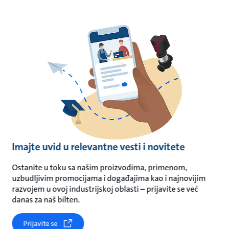
Imajte uvid u relevantne vesti i novitete
Ostanite u toku sa našim proizvodima, primenom,
uzbudljivim promocijama i događajima kao i najnovijim
razvojem u ovoj industrijskoj oblasti – prijavite se već
danas za naš bilten.
Prijavite se