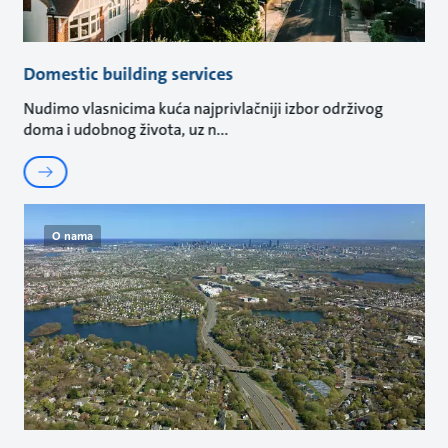
Domestic building services
Nudimo vlasnicima kuća najprivlačniji izbor održivog
doma i udobnog života, uz n
O nama