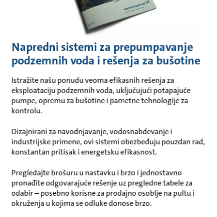
Napredni sistemi za prepumpavanje
podzemnih voda i rešenja za bušotine
Istražite našu ponudu veoma efikasnih rešenja za
eksploataciju podzemnih voda, uključujući potapajuće
pumpe, opremu za bušotine i pametne tehnologije za
kontrolu.
Dizajnirani za navodnjavanje, vodosnabdevanje i
industrijske primene, ovi sistemi obezbeđuju pouzdan rad,
konstantan pritisak i energetsku efikasnost.
Pregledajte brošuru u nastavku i brzo i jednostavno
pronađite odgovarajuće rešenje uz pregledne tabele za
odabir – posebno korisne za prodajno osoblje na pultu i
okruženja u kojima se odluke donose brzo.