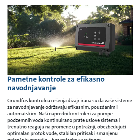
Pametne kontrole za efikasno
navodnjavanje
Grundfos kontrolna rešenja dizajnirana su da vaše sisteme
za navodnjavanje održavaju efikasnim, pouzdanim i
automatskim. Naši napredni kontroleri za pumpe
podzemnih voda kontinuirano prate uslove sistema i
trenutno reaguju na promene u potražnji, obezbeđujući
optimalan protok vode, stabilan pritisak i smanjenu
potrošnju energije – bez potrebe za ručnom