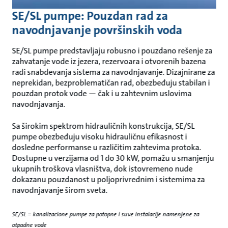
SE/SL pumpe: Pouzdan rad za
navodnjavanje površinskih voda
SE/SL pumpe predstavljaju robusno i pouzdano rešenje za
zahvatanje vode iz jezera, rezervoara i otvorenih bazena
radi snabdevanja sistema za navodnjavanje. Dizajnirane za
neprekidan, bezproblematičan rad, obezbeđuju stabilan i
pouzdan protok vode — čak i u zahtevnim uslovima
navodnjavanja.
Sa širokim spektrom hidrauličnih konstrukcija, SE/SL
pumpe obezbeđuju visoku hidrauličnu efikasnost i
dosledne performanse u različitim zahtevima protoka.
Dostupne u verzijama od 1 do 30 kW, pomažu u smanjenju
ukupnih troškova vlasništva, dok istovremeno nude
dokazanu pouzdanost u poljoprivrednim i sistemima za
navodnjavanje širom sveta.
SE/SL = kanalizacione pumpe za potopne i suve instalacije namenjene za
otpadne vode