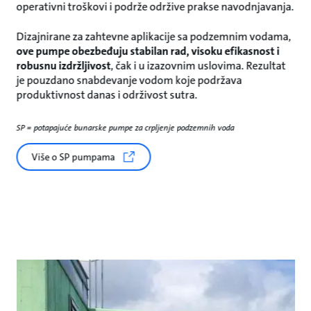
operativni troškovi i podrže održive prakse navodnjavanja.
Dizajnirane za zahtevne aplikacije sa podzemnim vodama,
ove pumpe obezbeđuju stabilan rad, visoku efikasnost i
robusnu izdržljivost
, čak i u izazovnim uslovima. Rezultat
je pouzdano snabdevanje vodom koje podržava
produktivnost danas i održivost sutra.
SP = potapajuće bunarske pumpe za crpljenje podzemnih voda
Više o SP pumpama