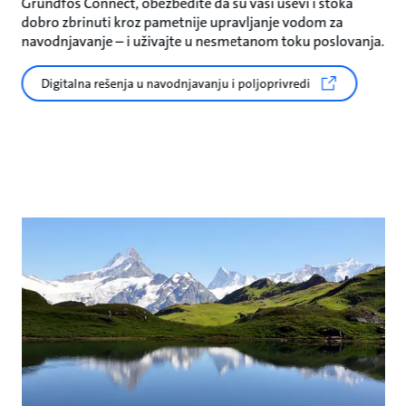
Grundfos Connect, obezbedite da su vaši usevi i stoka
dobro zbrinuti kroz pametnije upravljanje vodom za
navodnjavanje – i uživajte u nesmetanom toku poslovanja.
Digitalna rešenja u navodnjavanju i poljoprivredi