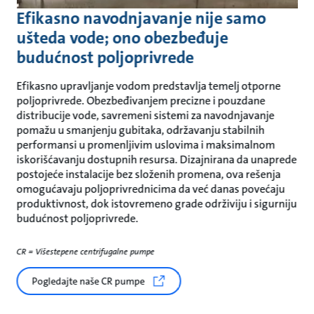
Efikasno navodnjavanje nije samo
ušteda vode; ono obezbeđuje
budućnost poljoprivrede
Efikasno upravljanje vodom predstavlja temelj otporne
poljoprivrede. Obezbeđivanjem precizne i pouzdane
distribucije vode, savremeni sistemi za navodnjavanje
pomažu u smanjenju gubitaka, održavanju stabilnih
performansi u promenljivim uslovima i maksimalnom
iskorišćavanju dostupnih resursa. Dizajnirana da unaprede
postojeće instalacije bez složenih promena, ova rešenja
omogućavaju poljoprivrednicima da već danas povećaju
produktivnost, dok istovremeno grade održiviju i sigurniju
budućnost poljoprivrede.
CR = Višestepene centrifugalne pumpe
Pogledajte naše CR pumpe