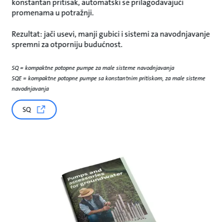
konstantan pritisak, automatski se prilagođavajući
promenama u potražnji.
Rezultat: jači usevi, manji gubici i sistemi za navodnjavanje
spremni za otporniju budućnost.
SQ = kompaktne potopne pumpe za male sisteme navodnjavanja
SQE = kompaktne potopne pumpe sa konstantnim pritiskom, za male sisteme
navodnjavanja
SQ