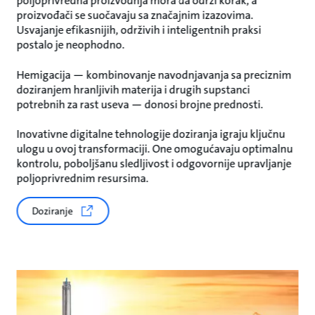
poljoprivredna proizvodnja mora da održi korak, a
proizvođači se suočavaju sa značajnim izazovima.
Usvajanje efikasnijih, održivih i inteligentnih praksi
postalo je neophodno.
Hemigacija — kombinovanje navodnjavanja sa preciznim
doziranjem hranljivih materija i drugih supstanci
potrebnih za rast useva — donosi brojne prednosti.
Inovativne digitalne tehnologije doziranja igraju ključnu
ulogu u ovoj transformaciji. One omogućavaju optimalnu
kontrolu, poboljšanu sledljivost i odgovornije upravljanje
poljoprivrednim resursima.
Doziranje