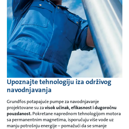
Upoznajte tehnologiju iza održivog
navodnjavanja
Grundfos potapajuće pumpe za navodnjavanje
projektovane su za
visok učinak, efikasnost i dugoročnu
pouzdanost.
Pokretane naprednom tehnologijom motora
sa permanentnim magnetima, isporučuju više vode uz
manju potrošnju energije – pomažući da se smanje