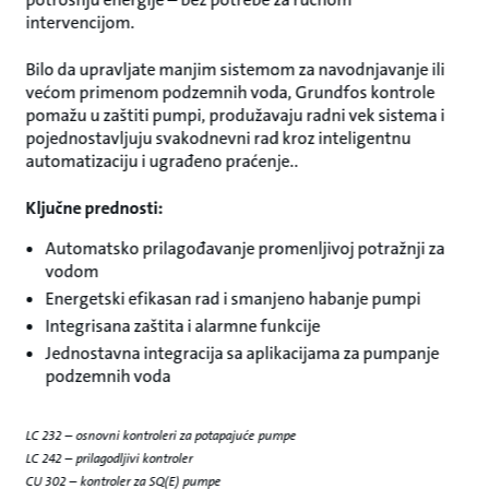
intervencijom.
Bilo da upravljate manjim sistemom za navodnjavanje ili
većom primenom podzemnih voda, Grundfos kontrole
pomažu u zaštiti pumpi, produžavaju radni vek sistema i
pojednostavljuju svakodnevni rad kroz inteligentnu
automatizaciju i ugrađeno praćenje..
Ključne prednosti:
Automatsko prilagođavanje promenljivoj potražnji za
vodom
Energetski efikasan rad i smanjeno habanje pumpi
Integrisana zaštita i alarmne funkcije
Jednostavna integracija sa aplikacijama za pumpanje
podzemnih voda
LC 232 – osnovni kontroleri za potapajuće pumpe
LC 242 – prilagodljivi kontroler
CU 302 – kontroler za SQ(E) pumpe