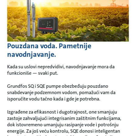
Pouzdana voda. Pametnije
navodnjavanje.
Kada su uslovi nepredvidivi, navodnjavanje mora da
funkcioniše — svaki put.
Grundfos SQ i SQE pumpe obezbeđuju pouzdano
snabdevanje podzemnom vodom, pomažući vam da
isporučite vodu tačno kada i gde je potrebna.
Izgrađene za efikasnost i dugotrajnost, one smanjuju
zastoje zahvaljujući integrisanim zaštitnim funkcijama,
dok istovremeno umanjuju rasipanje vode i potrošnju
energije. Za još veću kontrolu, SQE donosi inteligentan