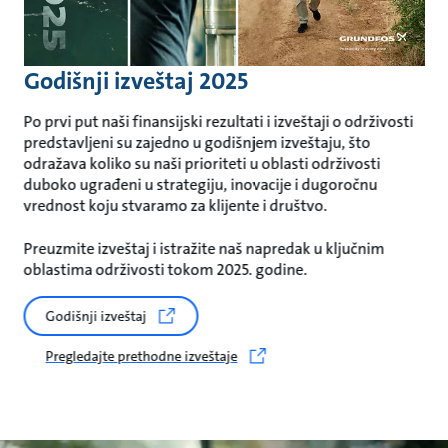
Godišnji izveštaj 2025
Po prvi put naši finansijski rezultati i izveštaji o održivosti
predstavljeni su zajedno u godišnjem izveštaju, što
odražava koliko su naši prioriteti u oblasti održivosti
duboko ugrađeni u strategiju, inovacije i dugoročnu
vrednost koju stvaramo za klijente i društvo.
Preuzmite izveštaj i istražite naš napredak u ključnim
oblastima održivosti tokom 2025. godine.
Godišnji izveštaj
Pregledajte prethodne izveštaje