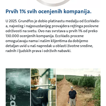
Prvih 1% svih ocenjenih kompanija.
U 2025. Grundfos je dobio platinastu medalju od EcoVadis-
a, najvećeg i najpouzdanijeg provajdera rejtinga poslovne
održivosti na svetu. Ovo nas svrstava u prvih 1% od preko
130.000 ocenjenih kompanija. EcoVadis procene
omogućavaju nama i našim klijentima da dobijemo
detaljan uvid u naš napredak u oblasti životne sredine,
radnih i ljudskih prava i održivih nabavki.