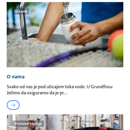
O nama
O nama
Svako od nas je pod uticajem toka vode. U Grundfosu
želimo da osiguramo da je pr
Proizvodi i usluge