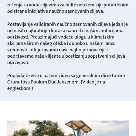
rešenja za vodu ciljevima za nulte neto emisije potvrđenim
od strane inicijative naučno zasnovanih ciljeva.
Postavljanje validiranih naučno zasnovanih ciljeva jedan je
od naših najhrabrijih koraka napred u našim ambicijama
održivosti. Preuzimajući vodeću ulogu u klimatskim
akcijama širom našeg otiska i duboko u našem lancu
vrednosti, otključavamo naše najbolje inovacije i
podržavamo naše klijente u postizanju sopstvenih ciljeva
održivosti.
Pogledajte više u našem videu sa generalnim direktorom
Grundfosa Poulom Due Jensenom. (Video je na
engleskom.)