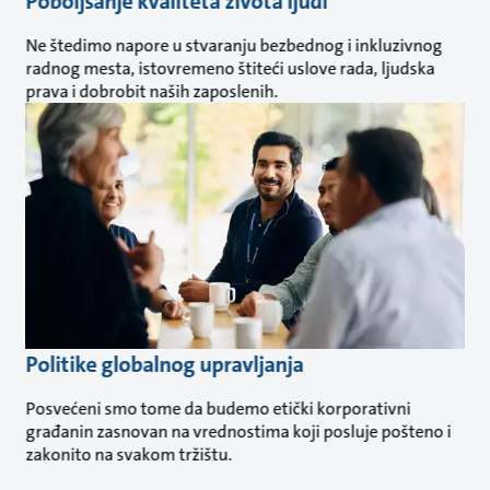
Poboljšanje kvaliteta života ljudi
Ne štedimo napore u stvaranju bezbednog i inkluzivnog
radnog mesta, istovremeno štiteći uslove rada, ljudska
prava i dobrobit naših zaposlenih.
Politike globalnog upravljanja
Posvećeni smo tome da budemo etički korporativni
građanin zasnovan na vrednostima koji posluje pošteno i
zakonito na svakom tržištu.