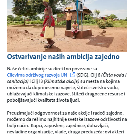
Ostvarivanje naših ambicija zajedno
Naše četiri ambicije su direktno povezane sa
Cilevima održivog razvoja UN
(SDG). Cilj 6
(Čista voda i
sanitacija)
i Cilj 13
(Klimatske akcije)
su mesta na kojima
možemo da doprinesemo najviše, štiteći svetsku vodu,
ublažavajući klimatske izazove, štiteći dragocene resurse i
poboljšavajući kvaliteta života ljudi.
Preuzimajući odgovornost za naše akcije i radeći zajedno,
možemo da rešimo najhitnije svetske izazove održivosti na
bolji način. Kupci, zaposleni, zajednice, dobavljači,
nevladine organizacije, vlade, druga preduzeća: ovi akteri