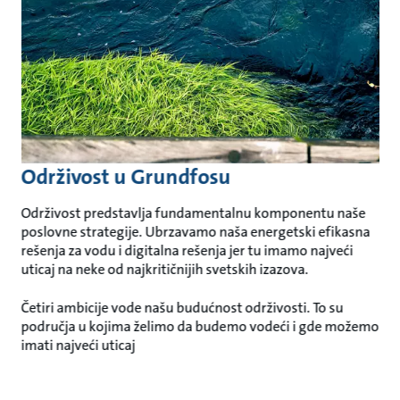
Održivost u Grundfosu
Održivost predstavlja fundamentalnu komponentu naše
poslovne strategije. Ubrzavamo naša energetski efikasna
rešenja za vodu i digitalna rešenja jer tu imamo najveći
uticaj na neke od najkritičnijih svetskih izazova.
Četiri ambicije vode našu budućnost održivosti. To su
područja u kojima želimo da budemo vodeći i gde možemo
imati najveći uticaj