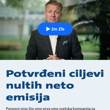
2m 25s
Potvrđeni ciljevi
nultih neto
emisija
Ponosni smo što smo prva smo svetska kompanija za