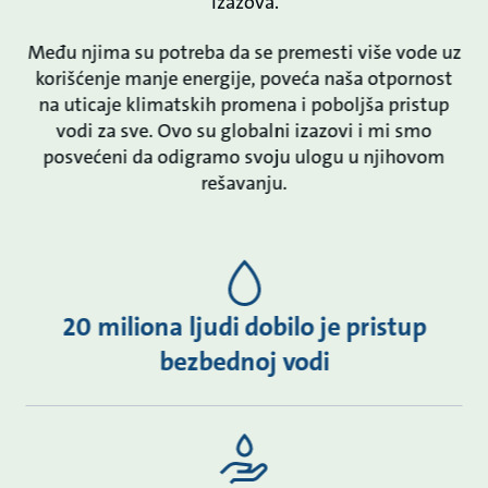
izazova.
Među njima su potreba da se premesti više vode uz
korišćenje manje energije, poveća naša otpornost
na uticaje klimatskih promena i poboljša pristup
vodi za sve. Ovo su globalni izazovi i mi smo
posvećeni da odigramo svoju ulogu u njihovom
rešavanju.
20 miliona ljudi dobilo je pristup
bezbednoj vodi