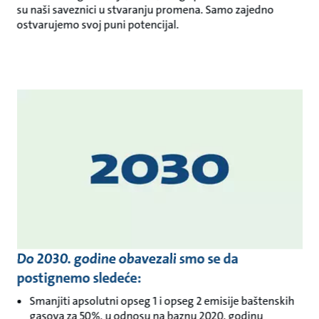
su naši saveznici u stvaranju promena. Samo zajedno
ostvarujemo svoj puni potencijal.
Do 2030. godine obavezali smo se da
postignemo sledeće:
Smanjiti apsolutni opseg 1 i opseg 2 emisije baštenskih
gasova za 50%, u odnosu na baznu 2020. godinu