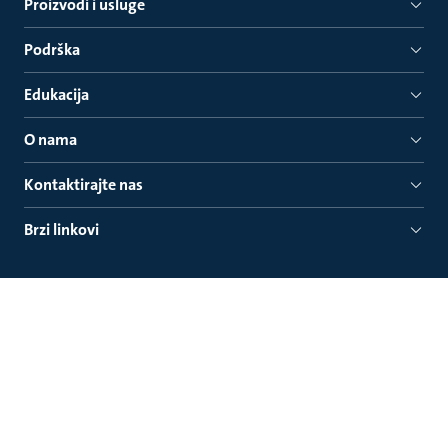
Proizvodi i usluge
Podrška
Edukacija
O nama
Kontaktirajte nas
Brzi linkovi
Grundfos Srbija d.o.o. - Prodaja
Omladinskih brigada 90 v
11070 Novi Beograd, Srbija
Tel: +381 11 225 8740, E-mail: zahtevi@sales.grundfos.com
Grundfos Srbija d.o.o. - Proizvodnja
Obilazni put Sever 21
22320 Inđija, Srbija