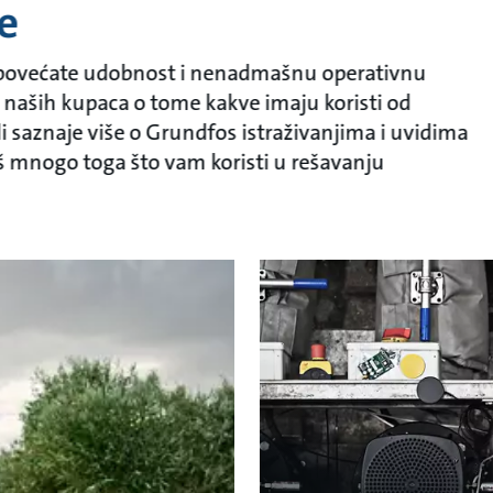
je
, povećate udobnost i nenadmašnu operativnu
e naših kupaca o tome kakve imaju koristi od
 ili saznaje više o Grundfos istraživanjima i uvidima
još mnogo toga što vam koristi u rešavanju