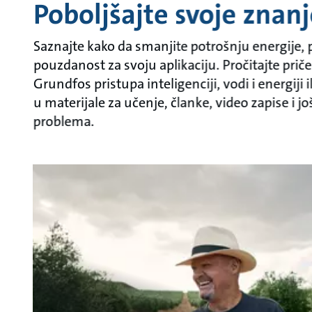
Poboljšajte svoje znan
Saznajte kako da smanjite potrošnju energije
pouzdanost za svoju aplikaciju. Pročitajte prič
Grundfos pristupa inteligenciji, vodi i energiji
u materijale za učenje, članke, video zapise i 
problema.