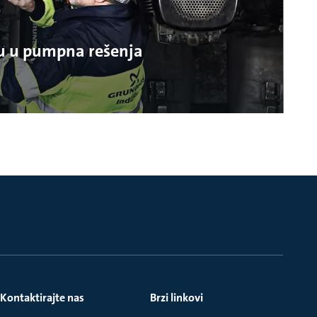
idu u pumpna rešenja
Kontaktirajte nas
Brzi linkovi