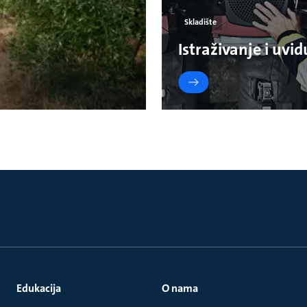
Skladište
Istraživanje i uv
Edukacija
O nama