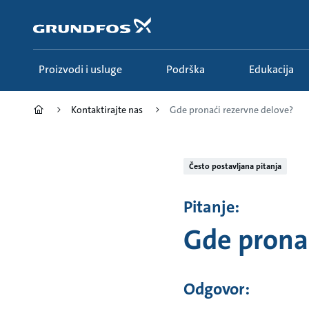
Idi
na
glavni
sadržaj
Proizvodi i usluge
Podrška
Edukacija
Kontaktirajte nas
Gde pronaći rezervne delove?
Često postavljana pitanja
Pitanje:
Gde pronac
Odgovor: