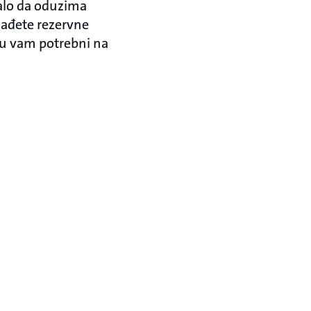
alo da oduzima
nađete rezervne
 su vam potrebni na