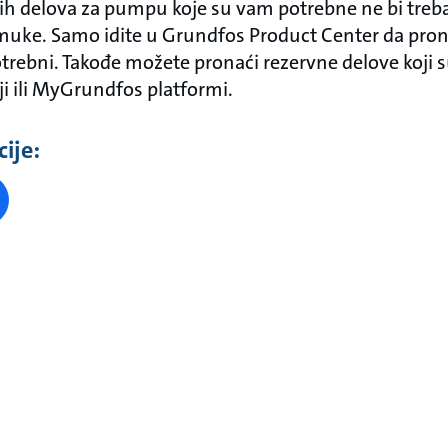
ih delova za pumpu koje su vam potrebne ne bi treb
 muke. Samo idite u Grundfos Product Center da pro
trebni. Takođe možete pronaći rezervne delove koji
i ili MyGrundfos platformi.
ije: