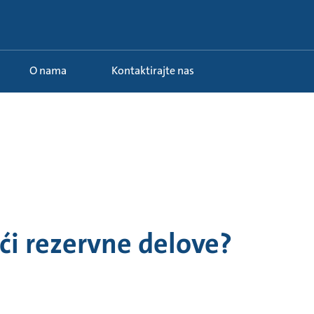
O nama
Kontaktirajte nas
́i rezervne delove?