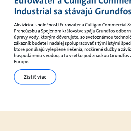
Eurowater a Culligan Commer
Industrial sa stávajú Grundfo
Akvizíciou spoločností Eurowater a Culligan Commercial & I
Francúzsku a Spojenom kráľovstve spája Grundfos odborné 
úpravy vody, ktorým dôverujete, so svetoznámou technoló
zákazník budete i naďalej spolupracovať s tými istými špe
ktoré ponúkajú vylepšené riešenia, rozšírené služby a záv
hospodáreniu s vodou, a to všetko pod značkou Grundfos
Europe.
Zistiť viac