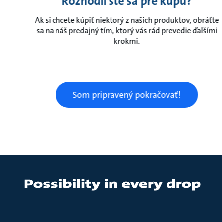
Rozhodli ste sa pre kúpu?
Ak si chcete kúpiť niektorý z našich produktov, obráťte
sa na náš predajný tím, ktorý vás rád prevedie ďalšími
krokmi.
Som pripravený pokračovať!