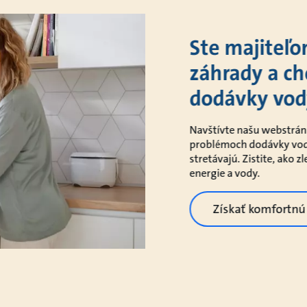
Ste majiteľ
záhrady a c
dodávky vod
Navštívte našu webstrán
problémoch dodávky vody 
stretávajú. Zistite, ako 
energie a vody.
Získať komfortnú