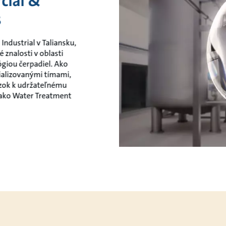
cial &
s
ndustrial v Taliansku,
znalosti v oblasti
giou čerpadiel. Ako
cializovanými tímami,
äzok k udržateľnému
 ako Water Treatment