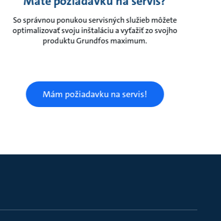
Máte požiadavku na servis?
So správnou ponukou servisných služieb môžete
optimalizovať svoju inštaláciu a vyťažiť zo svojho
produktu Grundfos maximum.
Mám požiadavku na servis!