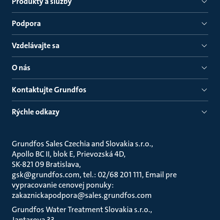
Produkty a služby
Podpora
Vzdelávajte sa
O nás
Kontaktujte Grundfos
Rýchle odkazy
Grundfos Sales Czechia and Slovakia s.r.o.
Apollo BC II, blok E, Prievozská 4D
SK-821 09 Bratislava
gsk@grundfos.com, tel.: 02/68 201 111, Email pre
vypracovanie cenovej ponuky:
zakaznickapodpora@sales.grundfos.com
Grundfos Water Treatment Slovakia s.r.o.
Jantarova 33