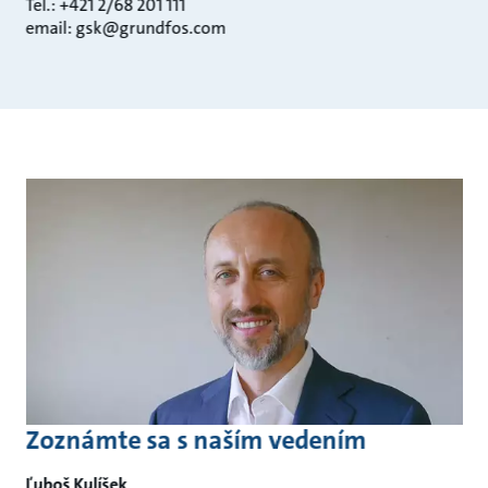
Tel.: +421 2/68 201 111
email: gsk@grundfos.com
Zoznámte sa s naším vedením
Ľuboš Kulíšek