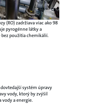
y (RO) zadržiava viac ako 98
uje pyrogénne látky a
bez použitia chemikálií.
že dovtedajší systém úpravy
y vody, ktorý by zvýšil
ia vody a energie.