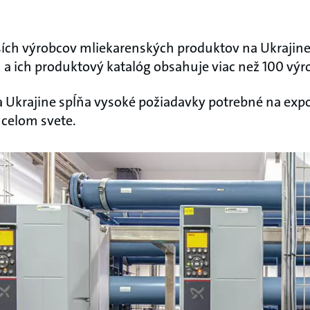
ších výrobcov mliekarenských produktov na Ukrajin
ň a ich produktový katalóg obsahuje viac než 100 výr
a Ukrajine spĺňa vysoké požiadavky potrebné na exp
o celom svete.