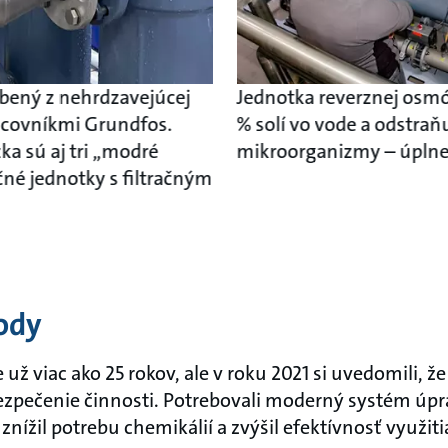
obený z nehrdzavejúcej
Jednotka reverznej osmóz
racovníkmi Grundfos.
% solí vo vode a odstraň
a sú aj tri „modré
mikroorganizmy – úplne 
né jednotky s filtračným
ody
 už viac ako 25 rokov, ale v roku 2021 si uvedomili, 
zpečenie činnosti. Potrebovali moderný systém úprav
, znížil potrebu chemikálií a zvýšil efektívnosť využit