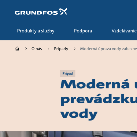
Preskočiť
na
hlavný
obsah
Produkty a služby
Podpora
Vzdelávanie
O nás
Prípady
Moderná úprava vody zabezpe.
Prípad
Moderná ú
prevádzku
vody