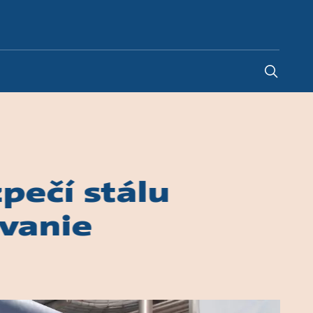
Slovakia
-
SK
pečí stálu
ívanie