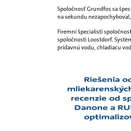
Spoločnosť Grundfos sa špecia
na sekundu nezapochyboval,
Firemní špecialisti spoločno
spoločnosti Loostdorf. Systé
prídavnú vodu, chladiacu vod
Riešenia o
mliekarenských
recenzie od s
Danone a RU
optimalizo