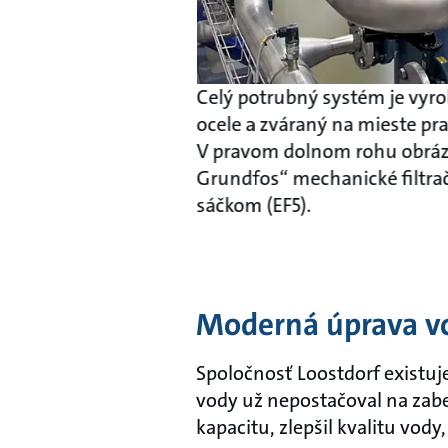
Celý potrubný systém je vyr
ocele a zváraný na mieste p
V pravom dolnom rohu obrázk
Grundfos“ mechanické filtrač
sáčkom (EF5).
Moderná úprava v
Spoločnosť Loostdorf existuje
vody už nepostačoval na zabe
kapacitu, zlepšil kvalitu vody