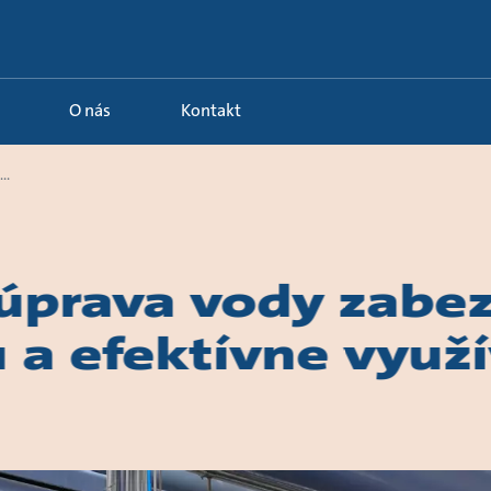
O nás
Kontakt
..
prava vody zabez
 a efektívne využ