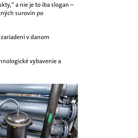
ty,“ a nie je to iba slogan –
itných surovín po
 zariadení v danom
echnologické vybavenie a