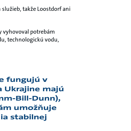
 služieb, takže Loostdorf ani
aby vyhovoval potrebám
du, technologickú vodu,
e fungujú v
a Ukrajine majú
mm-Bill-Dunn),
nám umožňuje
a stabilnej