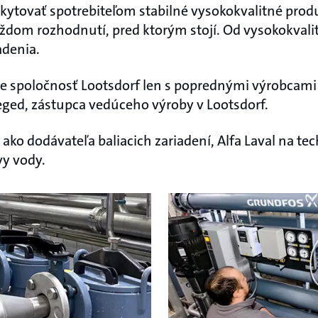
skytovať spotrebiteľom stabilné vysokokvalitné produk
každom rozhodnutí, pred ktorým stojí. Od vysokokval
adenia.
je spoločnosť Lootsdorf len s poprednými výrobcami
ged, zástupca vedúceho výroby v Lootsdorf.
k ako dodávateľa baliacich zariadení, Alfa Laval na t
vy vody.