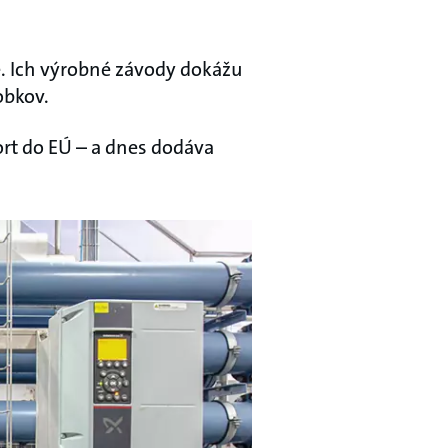
e. Ich výrobné závody dokážu
obkov.
ort do EÚ – a dnes dodáva