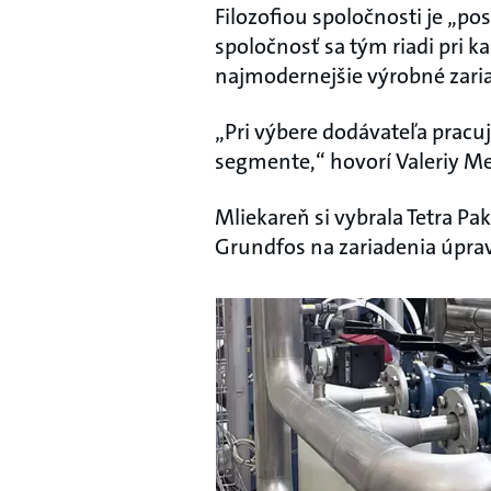
Filozofiou spoločnosti je „po
spoločnosť sa tým riadi pri 
najmodernejšie výrobné zari
„Pri výbere dodávateľa pracu
segmente,“ hovorí Valeriy Me
Mliekareň si vybrala Tetra Pa
Grundfos na zariadenia úpra