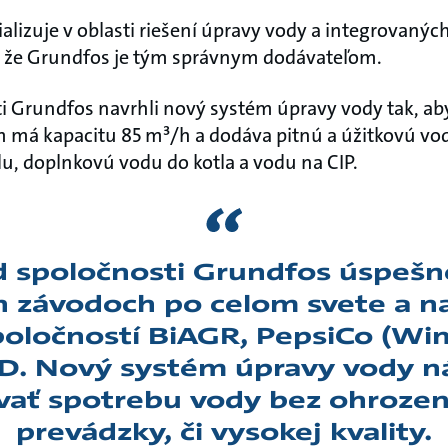
lizuje v oblasti riešení úpravy vody a integrovaných
 že Grundfos je tým správnym dodávateľom.
sti Grundfos navrhli nový systém úpravy vody tak, 
m má kapacitu 85 m³/h a dodáva pitnú a úžitkovú vo
u, doplnkovú vodu do kotla a vodu na CIP.
d spoločnosti Grundfos úspešn
 závodoch po celom svete a n
poločností BiAGR, PepsiCo (Wi
D. Nový systém úpravy vody 
vať spotrebu vody bez ohrozeni
prevádzky, či vysokej kvality.