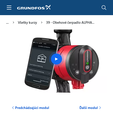
Preskočiť
na
hlavný
obsah
Všetky kurzy
39 - Obehové čerpadlo ALPHA...
Play
video
Predchádzajúci modul
Ďalší modul