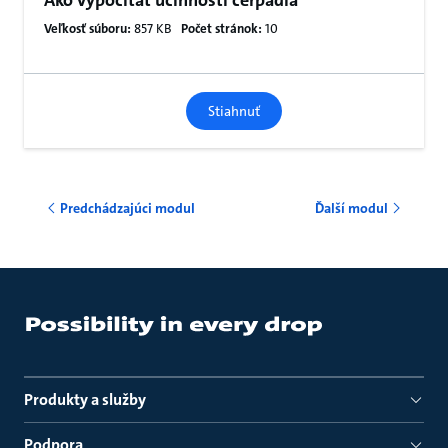
Ako vypočítať účinnosti čerpadla
Veľkosť súboru:
857 KB
Počet stránok:
10
Stiahnuť
Predchádzajúci modul
Ďalší modul
Produkty a služby
Podpora