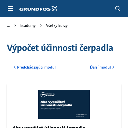
Preskočiť
na
hlavný
obsah
Ecademy
Všetky kurzy
Výpočet účinnosti čerpadla
Predchádzajúci modul
Ďalší modul