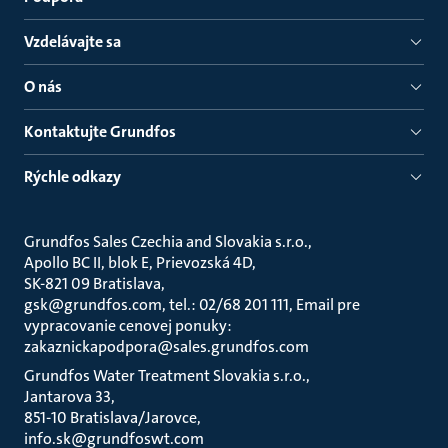
Vzdelávajte sa
O nás
Kontaktujte Grundfos
Rýchle odkazy
Grundfos Sales Czechia and Slovakia s.r.o.
Apollo BC II, blok E, Prievozská 4D
SK-821 09 Bratislava
gsk@grundfos.com, tel.: 02/68 201 111, Email pre
vypracovanie cenovej ponuky:
zakaznickapodpora@sales.grundfos.com
Grundfos Water Treatment Slovakia s.r.o.
Jantarova 33
851-10 Bratislava/Jarovce
info.sk@grundfoswt.com