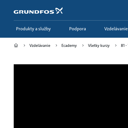
Preskočiť
na
hlavný
obsah
Produkty a služby
Podpora
Vzdelávanie
Vzdelávanie
Ecademy
Všetky kurzy
81 -