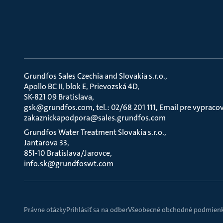
Grundfos Sales Czechia and Slovakia s.r.o.
Apollo BC II, blok E, Prievozská 4D
SK-821 09 Bratislava
gsk@grundfos.com, tel.: 02/68 201 111, Email pre vypraco
zakaznickapodpora@sales.grundfos.com
Grundfos Water Treatment Slovakia s.r.o.
Jantarova 33
851-10 Bratislava/Jarovce
info.sk@grundfoswt.com
Právne otázky
Prihlásiť sa na odber
Všeobecné obchodné podmienky