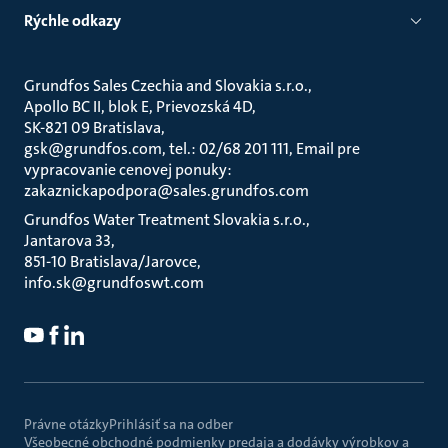
Rýchle odkazy
Grundfos Sales Czechia and Slovakia s.r.o.
Apollo BC II, blok E, Prievozská 4D
SK-821 09 Bratislava
gsk@grundfos.com, tel.: 02/68 201 111, Email pre
vypracovanie cenovej ponuky:
zakaznickapodpora@sales.grundfos.com
Grundfos Water Treatment Slovakia s.r.o.
Jantarova 33
851-10 Bratislava/Jarovce
info.sk@grundfoswt.com
Právne otázky
Prihlásiť sa na odber
Všeobecné obchodné podmienky predaja a dodávky výrobkov a