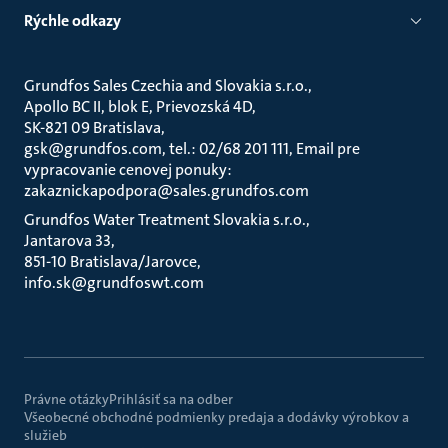
Rýchle odkazy
Grundfos Sales Czechia and Slovakia s.r.o.
Apollo BC II, blok E, Prievozská 4D
SK-821 09 Bratislava
gsk@grundfos.com, tel.: 02/68 201 111, Email pre
vypracovanie cenovej ponuky:
zakaznickapodpora@sales.grundfos.com
Grundfos Water Treatment Slovakia s.r.o.
Jantarova 33
851-10 Bratislava/Jarovce
info.sk@grundfoswt.com
Právne otázky
Prihlásiť sa na odber
Všeobecné obchodné podmienky predaja a dodávky výrobkov a
služieb