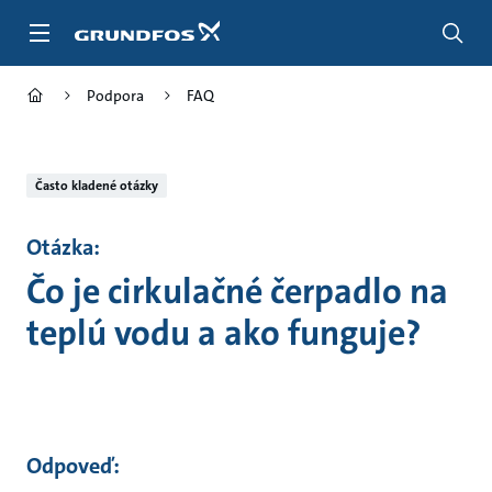
Preskočiť
na
hlavný
obsah
Podpora
FAQ
Často kladené otázky
Otázka:
Čo je cirkulačné čerpadlo na
teplú vodu a ako funguje?
Odpoveď: