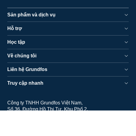
Sản phẩm và dịch vụ
Hỗ trợ
Học tập
Về chúng tôi
Liên hệ Grundfos
Truy cập nhanh
Công ty TNHH Grundfos Việt Nam
Số 36, Đường Hồ Thị Tư, Khu Phố 2
Phường Tăng Nhơn Phú, TP.HCM
Điện thoại: (028) 6255 4747
VPĐD Grundfos Việt Nam tại Hà Nội