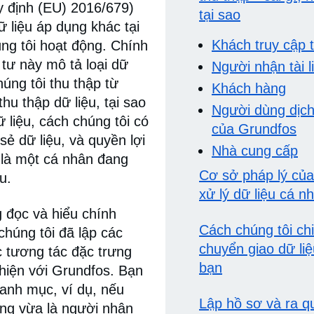
 định (EU) 2016/679)
tại sao
ữ liệu áp dụng khác tại
Khách truy cập 
ng tôi hoạt động. Chính
 tư này mô tả loại dữ
Người nhận tài li
úng tôi thu thập từ
Khách hàng
hu thập dữ liệu, tại sao
Người dùng dịch
ữ liệu, cách chúng tôi có
của Grundfos
sẻ dữ liệu, và quyền lợi
Nhà cung cấp
 là một cá nhân đang
Cơ sở pháp lý của
u.
xử lý dữ liệu cá n
 đọc và hiểu chính
Cách chúng tôi ch
chúng tôi đã lập các
chuyển giao dữ li
c tương tác đặc trưng
bạn
hiện với Grundfos. Bạn
danh mục, ví dụ, nếu
Lập hồ sơ và ra qu
ng vừa là người nhận