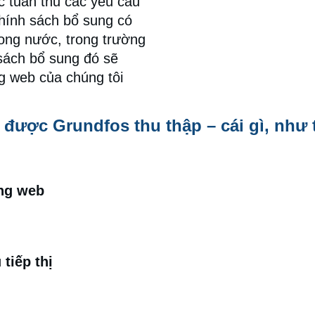
c tuân thủ các yêu cầu
hính sách bổ sung có
ong nước, trong trường
sách bổ sung đó sẽ
g web của chúng tôi
 được Grundfos thu thập – cái gì, như t
ang web
 tiếp thị