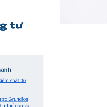
g tư
hanh
 kiểm soát dữ
được Grundfos
 như thế nào và