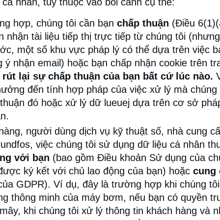
u cá nhân, tùy thuộc vào bối cảnh cụ thể:
ng hợp, chúng tôi cần bạn
chấp thuận
(Điều 6(1)
nhận tài liệu tiếp thị trực tiếp từ chúng tôi (nhưng
ớc, một số khu vực pháp lý có thể dựa trên việc b
ng ý nhận email) hoặc bạn chấp nhận cookie trên t
rút lại sự chấp thuận của bạn bất cứ lúc nào.
V
ưởng đến tính hợp pháp của việc xử lý mà chúng t
p thuận đó hoặc xử lý dữ lueuej dựa trên cơ sở phá
n.
hàng, người dùng dịch vụ kỹ thuật số, nhà cung c
undfos, việc chúng tôi sử dụng dữ liệu cá nhân t
ng với bạn
(bao gồm Điều khoản Sử dụng của chú
ược ký kết với chủ lao động của bạn) hoặc
cung 
 của GDPR). Ví dụ, đây là trường hợp khi chúng tô
ng thông minh của máy bơm, nếu bạn có quyền tr
mây, khi chúng tôi xử lý thông tin khách hàng và 