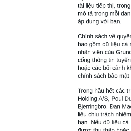
tài liệu tiếp thị, tr
mô tả trong mỗi da
áp dụng với bạn.
Chính sách về quyền
bao gồm dữ liệu cá 
nhân viên của Grund
cổng thông tin tuyể
hoặc các bối cảnh 
chính sách bảo mật r
Trong hầu hết các t
Holding A/S, Poul D
Bjerringbro, Đan Mạ
liệu chịu trách nhiệ
bạn. Nếu dữ liệu cá
được thu thập hoặc 