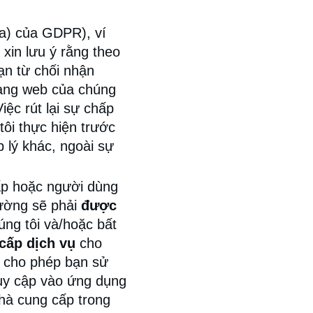
(a) của GDPR), ví
 xin lưu ý rằng theo
ạn từ chối nhận
rang web của chúng
iệc rút lại sự chấp
ôi thực hiện trước
p lý khác, ngoài sự
ấp hoặc người dùng
hường sẽ phải
được
ng tôi và/hoặc bất
cấp dịch vụ
cho
i cho phép bạn sử
uy cập vào ứng dụng
nhà cung cấp trong