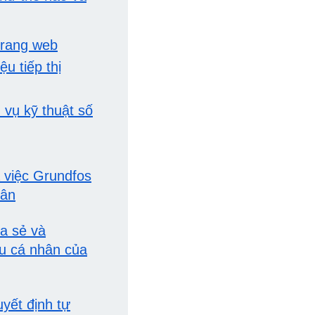
trang web
ệu tiếp thị
 vụ kỹ thuật số
 việc Grundfos
hân
ia sẻ và
ệu cá nhân của
yết định tự