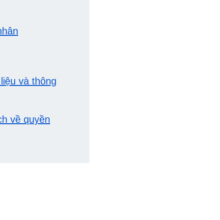
 nhân
liệu và thông
ch về quyền