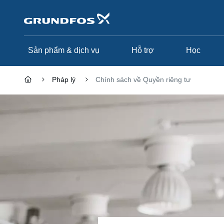
Chuyển
đến
nội
dung
chính
Sản phẩm & dịch vụ
Hỗ trợ
Học
Pháp lý
Chính sách về Quyền riêng tư