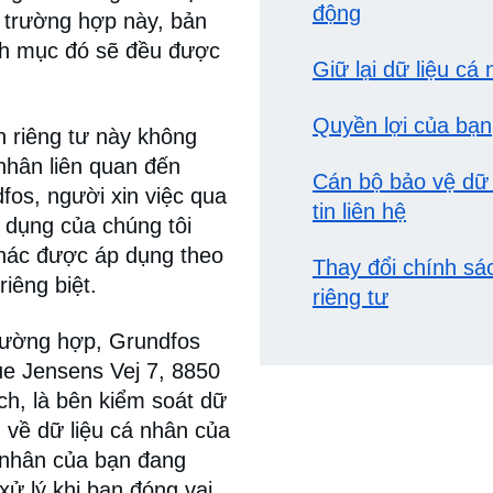
động
ong trường hợp này, bản
nh mục đó sẽ đều được
Giữ lại dữ liệu cá
Quyền lợi của bạn
 riêng tư này không
nhân liên quan đến
Cán bộ bảo vệ dữ 
fos, người xin việc qua
tin liên hệ
n dụng của chúng tôi
khác được áp dụng theo
Thay đổi chính sá
iêng biệt.
riêng tư
rường hợp, Grundfos
ue Jensens Vej 7, 8850
ch, là bên kiểm soát dữ
m về dữ liệu cá nhân của
 nhân của bạn đang
xử lý khi bạn đóng vai