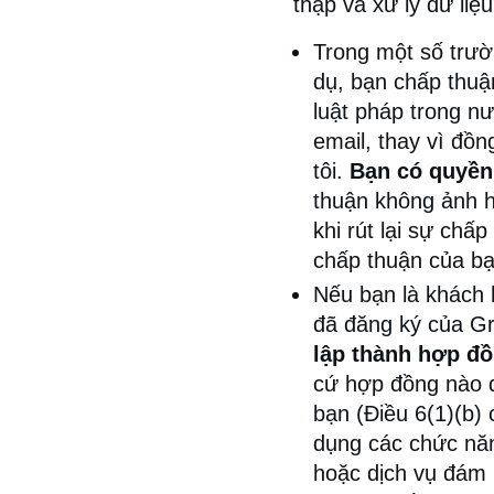
thập và xử lý dữ liệ
Trong một số trườ
dụ, bạn chấp thuận 
luật pháp trong nư
email, thay vì đồ
tôi.
Bạn có quyền 
thuận không ảnh h
khi rút lại sự chấ
chấp thuận của bạ
Nếu bạn là khách 
đã đăng ký của Gr
lập thành hợp đồ
cứ hợp đồng nào đ
bạn (Điều 6(1)(b)
dụng các chức nă
hoặc dịch vụ đám 