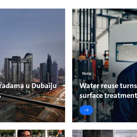
Slučaj
radama u Dubaiju
Water reuse turns
%
surface treatment