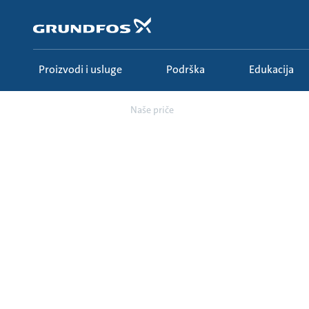
Idi
na
glavni
sadržaj
Proizvodi i usluge
Podrška
Edukacija
O nama
Naše priče