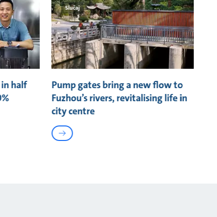
Slučaj
in half
Pump gates bring a new flow to
0%
Fuzhou’s rivers, revitalising life in
city centre