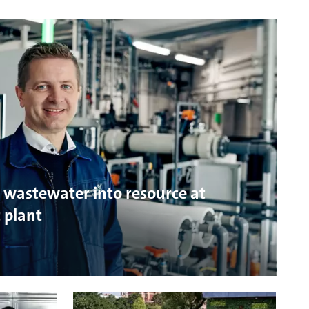
 wastewater into resource at
 plant