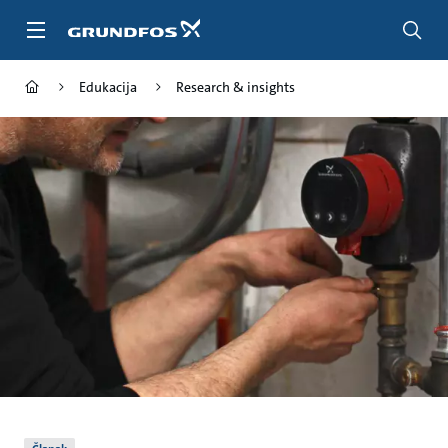
Idi
na
glavni
sadržaj
Edukacija
Research & insights