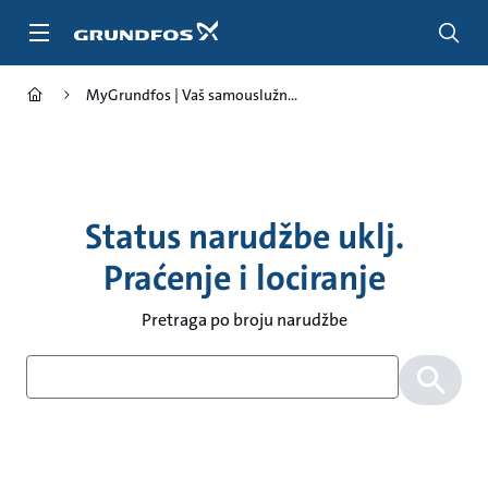
Idi
na
glavni
sadržaj
MyGrundfos | Vaš samouslužn...
Status narudžbe uklj.
Praćenje i lociranje
Pretraga po broju narudžbe