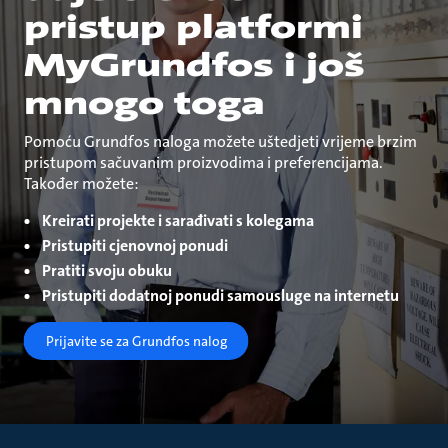
pristup platformi
MyGrundfos i još
mnogo toga
Pomoću Grundfos naloga možete uštedjeti vrijeme brzim
pristupom sačuvanim proizvodima i preferencijama.
Također možete:
Kreirati projekte i sarađivati s kolegama
Pristupiti cjenovnoj ponudi
Pratiti svoju obuku
Pristupiti dodatnoj ponudi samousluge na internetu
Prijavite se za Grundfos nalog