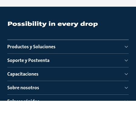
Productos y Soluciones
Soporte y Postventa
Capacitaciones
Sobre nosotros
Enlaces rápidos
Grundfos Colombia S.A.S.
Km. 1.5 vía Siberia-Cota Conjunto Potrero Chico, Parque
Empresarial Arcos de Cota, Bod. 1A