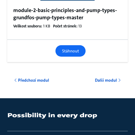
module-2-basic-principles-and-pump-types-
grundfos-pump-types-master
Velikost souboru:
1 KB
Počet stránek:
13
Stáhnout
Předchozí modul
Další modul