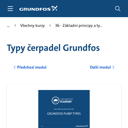
Přejít
na
obsah
Všechny kurzy
36 - Základní principy a ty...
Typy čerpadel Grundfos
Předchozí modul
Další modul