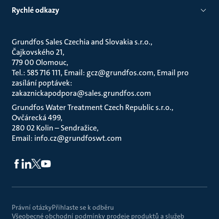
Rychlé odkazy
Grundfos Sales Czechia and Slovakia s.r.o.
Čajkovského 21
779 00 Olomouc
Tel.: 585 716 111, Email: gcz@grundfos.com, Email pro
zasílání poptávek:
zakaznickapodpora@sales.grundfos.com
Grundfos Water Treatment Czech Republic s.r.o.
Ovčárecká 499
280 02 Kolin – Sendražice
Email: info.cz@grundfoswt.com
Právní otázky
Přihlaste se k odběru
Všeobecné obchodní podmínky prodeje produktů a služeb