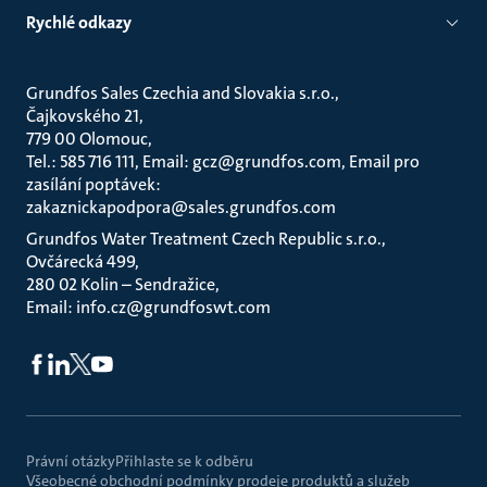
Rychlé odkazy
Grundfos Sales Czechia and Slovakia s.r.o.
Čajkovského 21
779 00 Olomouc
Tel.: 585 716 111, Email: gcz@grundfos.com, Email pro
zasílání poptávek:
zakaznickapodpora@sales.grundfos.com
Grundfos Water Treatment Czech Republic s.r.o.
Ovčárecká 499
280 02 Kolin – Sendražice
Email: info.cz@grundfoswt.com
Právní otázky
Přihlaste se k odběru
Všeobecné obchodní podmínky prodeje produktů a služeb