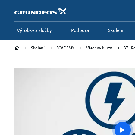
Přejít
na
obsah
Výrobky a služby
Podpora
Školení
Školení
ECADEMY
Všechny kurzy
37 - P
Play