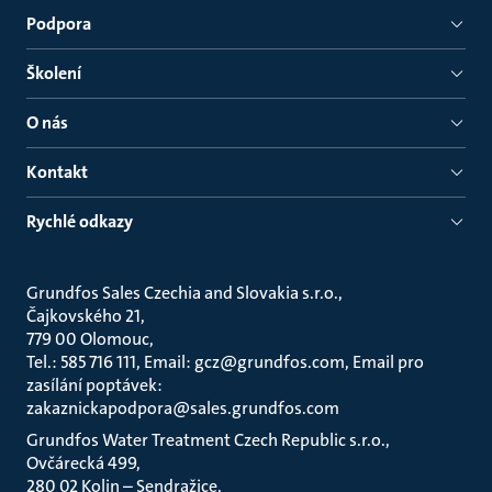
Podpora
Školení
O nás
Kontakt
Rychlé odkazy
Grundfos Sales Czechia and Slovakia s.r.o.
Čajkovského 21
779 00 Olomouc
Tel.: 585 716 111, Email: gcz@grundfos.com, Email pro
zasílání poptávek:
zakaznickapodpora@sales.grundfos.com
Grundfos Water Treatment Czech Republic s.r.o.
Ovčárecká 499
280 02 Kolin – Sendražice