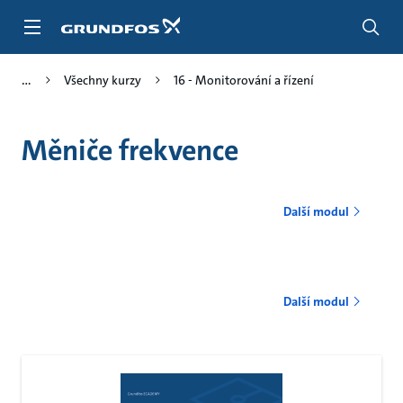
Přejít
na
obsah
Všechny kurzy
16 - Monitorování a řízení
Měniče frekvence
Další modul
Další modul