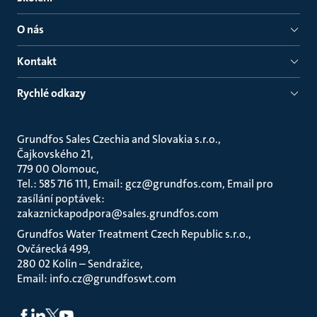
O nás
Kontakt
Rychlé odkazy
Grundfos Sales Czechia and Slovakia s.r.o.
Čajkovského 21
779 00 Olomouc
Tel.: 585 716 111, Email: gcz@grundfos.com, Email pro
zasílání poptávek:
zakaznickapodpora@sales.grundfos.com
Grundfos Water Treatment Czech Republic s.r.o.
Ovčárecká 499
280 02 Kolin – Sendražice
Email: info.cz@grundfoswt.com