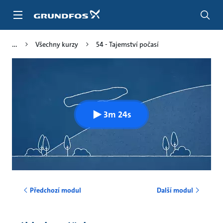
Přejít
na
obsah
Všechny kurzy
54 - Tajemství počasí
3m 24s
Předchozí modul
Další modul