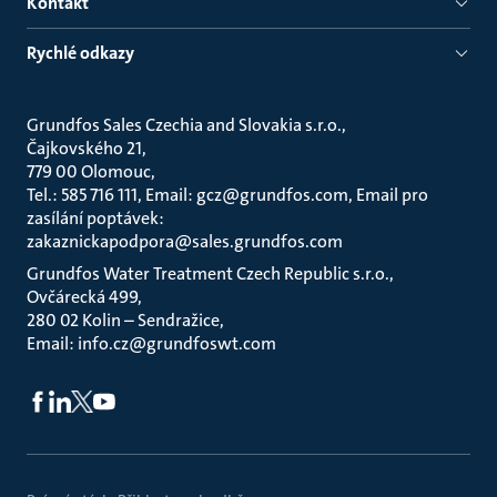
Kontakt
Rychlé odkazy
Grundfos Sales Czechia and Slovakia s.r.o.
Čajkovského 21
779 00 Olomouc
Tel.: 585 716 111, Email: gcz@grundfos.com, Email pro
zasílání poptávek:
zakaznickapodpora@sales.grundfos.com
Grundfos Water Treatment Czech Republic s.r.o.
Ovčárecká 499
280 02 Kolin – Sendražice
Email: info.cz@grundfoswt.com