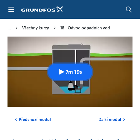
Přejít
na
obsah
Všechny kurzy
18 - Odvod odpadních vod
7m 19s
Předchozí modul
Další modul