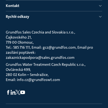
Kontakt
Rychlé odkazy
Grundfos Sales Czechia and Slovakia s.r.o.
Čajkovského 21
779 00 Olomouc
Tel.: 585 716 111, Email: gcz@grundfos.com, Email pro
zasílání poptávek:
zakaznickapodpora@sales.grundfos.com
Grundfos Water Treatment Czech Republic s.r.o.
Ovčárecká 499
280 02 Kolin – Sendražice
Email: info.cz@grundfoswt.com