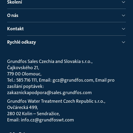
Školení
O nás
Kontakt
Rychlé odkazy
Grundfos Sales Czechia and Slovakia s.r.o.
Čajkovského 21
779 00 Olomouc
Tel.: 585 716 111, Email: gcz@grundfos.com, Email pro
zasílání poptávek:
zakaznickapodpora@sales.grundfos.com
Grundfos Water Treatment Czech Republic s.r.o.
Ovčárecká 499
280 02 Kolin – Sendražice
Email: info.cz@grundfoswt.com