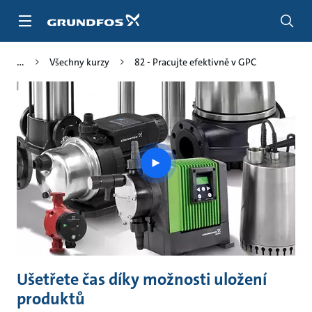
Přejít
na
obsah
Všechny kurzy
82 - Pracujte efektivně v GPC
Play
video
Ušetřete čas díky možnosti uložení
produktů