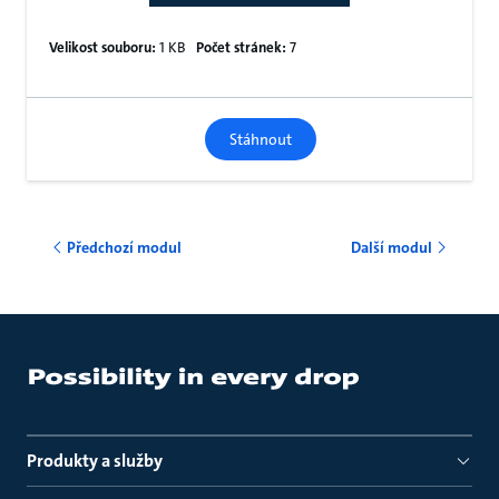
Velikost souboru:
1 KB
Počet stránek:
7
Stáhnout
Předchozí modul
Další modul
Produkty a služby