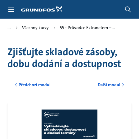
Přejít
na
obsah
Všechny kurzy
55 - Průvodce Extranetem – ...
Zjišťujte skladové zásoby,
dobu dodání a dostupnost
Předchozí modul
Další modul