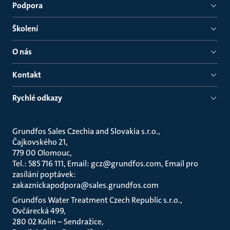
Podpora
Školení
O nás
Kontakt
Rychlé odkazy
Grundfos Sales Czechia and Slovakia s.r.o.
Čajkovského 21
779 00 Olomouc
Tel.: 585 716 111, Email: gcz@grundfos.com, Email pro
zasílání poptávek:
zakaznickapodpora@sales.grundfos.com
Grundfos Water Treatment Czech Republic s.r.o.
Ovčárecká 499
280 02 Kolin – Sendražice