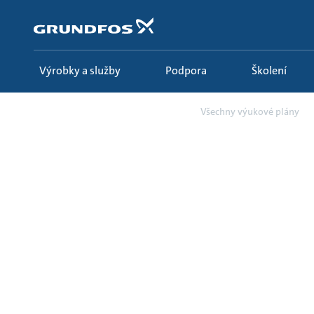
Přejít
na
obsah
Výrobky a služby
Podpora
Školení
Školení
ECADEMY
Všechny výukové plány