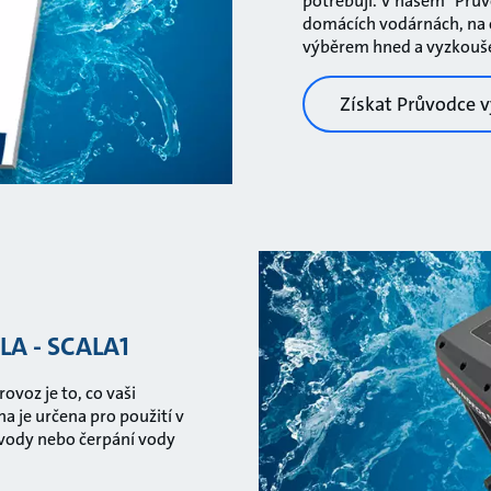
potřebují. V našem "Prův
domácích vodárnách, na c
výběrem hned a vyzkouše
Získat Průvodce 
LA - SCALA1
ovoz je to, co vaši
a je určena pro použití v
 vody nebo čerpání vody