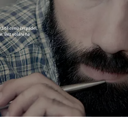
mžitě cenu čerpadel,
e. Bez volání na
.