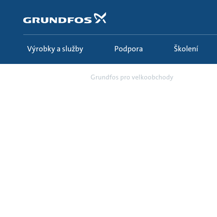
Přejít
na
obsah
Výrobky a služby
Podpora
Školení
Školení
Grundfos pro velkoobchody