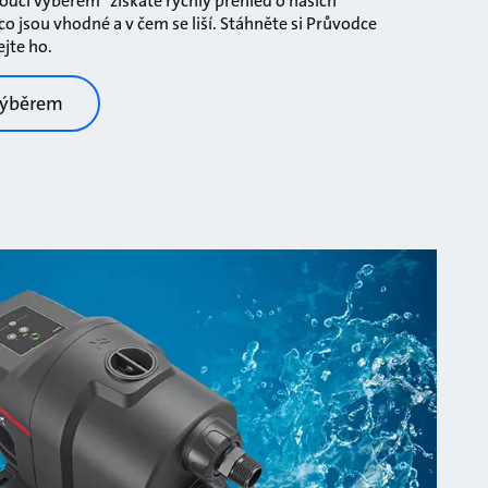
odci výběrem" získáte rychlý přehled o našich
o jsou vhodné a v čem se liší. Stáhněte si Průvodce
jte ho.
výběrem