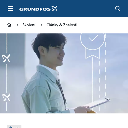
Přejít
na
obsah
Školení
Články & Znalosti